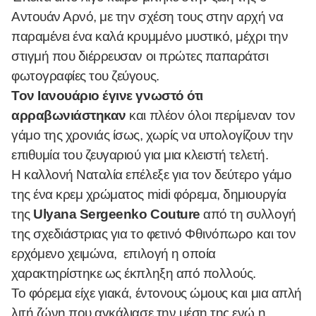
Αντουάν Αρνό, με την σχέση τους στην αρχή να
παραμένει ένα καλά κρυμμένο μυστικό, μέχρι την
στιγμή που διέρρευσαν οι πρώτες παπαράτσι
φωτογραφίες του ζεύγους.
Τον Ιανουάριο έγινε γνωστό ότι
αρραβωνιάστηκαν
και πλέον όλοι περίμεναν τον
γάμο της χρονιάς ίσως, χωρίς να υπολογίζουν την
επιθυμία του ζευγαριού για μια κλειστή τελετή.
Η καλλονή Ναταλία επέλεξε για τον δεύτερο γάμο
της ένα κρεμ χρώματος midi φόρεμα, δημιουργία
της
Ulyana Sergeenko Couture
από τη συλλογή
της σχεδιάστριας για το φετινό Φθινόπωρο και τον
ερχόμενο χειμώνα, επιλογή η οποία
χαρακτηρίστηκε ως έκπληξη από πολλούς.
Το φόρεμα είχε γιακά, έντονους ώμους και μια απλή
λιτή ζώνη που αγκάλιασε την μέση της ενώ η