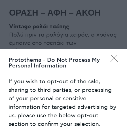
ΟΡΑΣΗ – ΑΦΗ – ΑΚΟΗ
Vintage ρολόι τσέπης
Πολύ πριν τα ρολόγια χειρός, ο χρόνος
έμπαινε στο τσεπάκι των
εκλεπτυσμένων αριστοκρατών της
εποχής, αρχής γενομένης από τα τέλη
Protothema -
Do Not Process My
Personal Information
του 18ου αιώνα. Τα ρολόγια εκείνα
είχαν ενδιαφέρουσες complications
If you wish to opt-out of the sale,
πέρα από το να μετρούν τις ώρες και
sharing to third parties, or processing
τα λεπτά, αλλά και μια γοητεία που
of your personal or sensitive
αναβιώνει ξανά. Διάσημοι ελβετικοί
information for targeted advertising by
οίκοι φέρνουν στο προσκήνιο νέα
us, please use the below opt-out
μοντέλα, που βασίζονται σε επετειακά
section to confirm your selection.
περασμένων εποχών. Εποχές απόλυτης