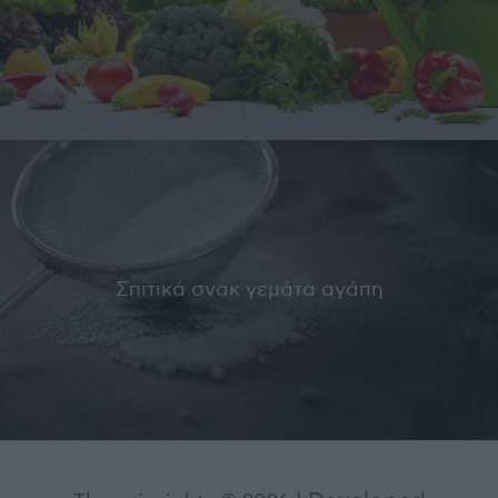
Σπιτικά σνακ γεμάτα αγάπη