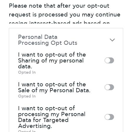
Please note that after your opt-out
αίγλης, όπου τα εργαλεία μέτρησης του
request is processed you may continue
χρόνου έδιναν οπτικά, απτικά αλλά και
seeing interest-based ads based on
ηχητικά ερεθίσματα.
personal information utilized by us or
Personal Data
personal information disclosed to third
Processing Opt Outs
parties prior to your opt-out. You may
I want to opt-out of the
separately opt-out of the further
Sharing of my personal
data.
disclosure of your personal information
Opted In
by third parties on the IAB’s list of
I want to opt-out of the
downstream participants. This
Sale of my Personal Data.
information may also be disclosed by us
Opted In
to third parties on the
IAB’s List of
I want to opt-out of
Downstream Participants
that may
processing my Personal
Data for Targeted
further disclose it to other third parties.
Advertising.
Opted In