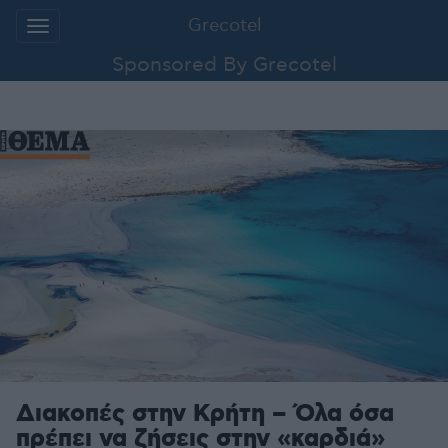
Grecotel
Additionally, paste this code immediately
after the opening tag:
Sponsored By Grecotel
Μετάβαση
στο
περιεχόμενο
Διακοπές στην Κρήτη – Όλα όσα
πρέπει να ζήσεις στην «καρδιά»