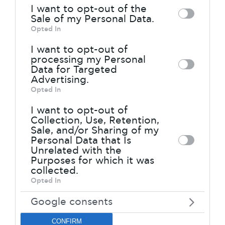
I want to opt-out of the
downstream participants. This
αισθήσεις.
Sale of my Personal Data.
information may also be disclosed by us
Opted In
to third parties on the
IAB’s List of
I want to opt-out of
Downstream Participants
that may
processing my Personal
Data for Targeted
further disclose it to other third parties.
Advertising.
Opted In
Please note that this website/app uses
one or more Google services and may
I want to opt-out of
Collection, Use, Retention,
gather and store information including
Sale, and/or Sharing of my
but not limited to your visit or usage
Personal Data that Is
Unrelated with the
behaviour. You may click to grant or
Purposes for which it was
deny consent to Google and its third-
collected.
Opted In
party tags to use your data for below
Κολυμπώντας και με το βλέμμα στη
specified purposes in below Google
Google consents
στεριά, μέσα από το νερό, ο
consent section.
επισκέπτης διακρίνει την πέτρινη
CONFIRM