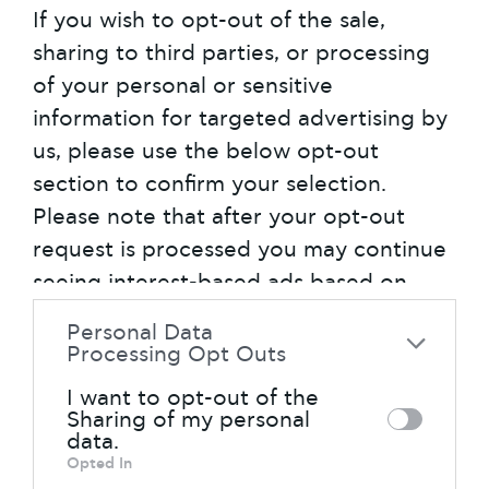
κ.α. Η περιήγηση στα μνημεία -και
If you wish to opt-out of the sale,
ιδιαίτερα βέβαια αυτά του μινωικού
sharing to third parties, or processing
πολιτισμού- προκαλεί δέος.
of your personal or sensitive
Θαυμάζοντάς τα συνειδητοποιεί
information for targeted advertising by
κάποιος πόσο μεγάλη αλλά και
us, please use the below opt-out
αδιάσπαστη είναι η πορεία της Κρήτης
section to confirm your selection.
στον χρόνο. Αλλά δεν είναι μόνο η
Please note that after your opt-out
ιστορία: Σε ελάχιστη απόσταση από τα
request is processed you may continue
σημεία όπου βρίσκονται τα εξαίσια
seeing interest-based ads based on
δείγματα της ανακτορικής τέχνης των
personal information utilized by us or
αρχαίων Κρητών, η γη της Κρήτης
Personal Data
personal information disclosed to third
Processing Opt Outs
σταματά σε κάποια από τις ονειρικές
parties prior to your opt-out. You may
αμμώδεις παραλίες με τα κρυστάλλινα
I want to opt-out of the
separately opt-out of the further
νερά. Αλλά και πάλι, η έντονα
Sharing of my personal
data.
disclosure of your personal information
αντιθετική φύση της Κρήτη
Opted In
by third parties on the IAB’s list of
επιφυλλάσσει ανατροπή στις