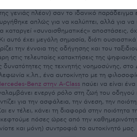
ας τη νέα
ρτης γενιάς πλέον) σαν το ιδανικό παράδειγμα
υργήθηκε απλώς για να καλύπτει, αλλά για να
α καταργεί «συναισθηματικές» αποστάσεις, όχ
 Κι αυτό έχει μεγάλη σημασία, διότι ουσιαστικά
ίζει την έννοια της οδήγησης και του ταξιδι
ρη στις τελευταίες κατακτήσεις της ψηφιακής
ς δυνατότητες της τεχνητής νοημοσύνης, στο 
ηλεφωνία κ.λπ., ένα αυτοκίνητο με τη φιλοσοφ
ercedes-Benz στην A-Class
παύει να είναι ένα
ναλαμβάνει ενεργό ρόλο στη ζωή του οδηγού 
τίζει για την ασφάλεια, την άνεση, την ποιότη
αι εν τέλει, κάνει τη διαφορά στην ποιότητα 
σκεφτούμε πόσες ώρες από την καθημερινότη
νίοτε και μόνη) συντροφιά το αυτοκίνητό μας.