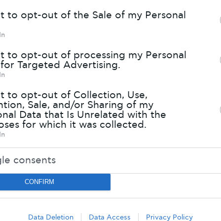
note that this website/app uses one or more 
t to opt-out of the Sale of my Personal
s and may gather and store information includ
In
ted to your visit or usage behaviour. You may c
r deny consent to Google and its third-party t
t to opt-out of processing my Personal
for Targeted Advertising.
r data for below specified purposes in below 
In
 section.
t to opt-out of Collection, Use,
tion, Sale, and/or Sharing of my
nal Data that Is Unrelated with the
ses for which it was collected.
In
ΜΗ:
Μήπως με όλες αυ
συναρπαστικές κα
le consents
θαυμαστές τεχνο
CONFIRM
ου μοιάζουν να έρχονται από το μέλλον ή απ
 φαντασίας χάνουμε την ουσία και την απλότη
Η Mercedes απαντά με ένα δυνατό και ξεκάθαρ
Data Deletion
Data Access
Privacy Policy