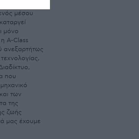
 ενός μέσου
 καταργεί
ι μόνο
 η A-Class
ού ανεξαρτήτως
 τεχνολογίας,
Διαδίκτυο,
ία που
 μηχανικό
και των
τα της
της ζωής
τά μας έχουμε