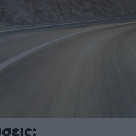
σεις;