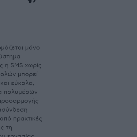
ρμόζεται μόνο
Σύστημα
ς ή SMS χωρίς
τολών μπορεί
και εύκολα,
μα πολυμέσων
 προσαρμογής
ιασύνδεση
 από πρακτικές
ς τη
ον εργασίας.