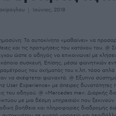
ακίρογλου
Ιούνιος, 2018
μοσύνη: Το αυτοκίνητο «μαθαίνει» να προσα
θειες και τις προτιμήσεις του κατόχου του. @ 
γχου ώστε ο οδηγός να επικοινωνεί με κλήσει
ι κάποια συσκευή. Επίσης, μέσω φωνητικών εν
αραμέτρους του οχήματός του κ.λπ. τόσο απλά 
 σαν να σκέφτεται φωναχτά. @ Εξυπνο σύστη
z User Experience» με άπειρες δυνατότητες
εις του οδηγού. @ «Mercedes me»: Διαρκής δ
ικτύου με μια δέσμη υπηρεσιών που ξεκινούν
οδική βοήθεια και πληροφορίες διαδρομής έω
 αυτοκινήτου σε κινητό γραφείο και περιβάλλ