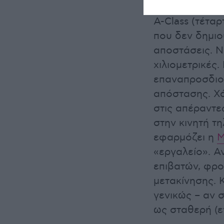
χρησιμοποιώντ
A-Class (τέτα
που δεν δημιο
αποστάσεις. Ν
χιλιομετρικές.
επαναπροσδιορ
απόστασης. Χά
στις απέραντε
στην κινητή τ
εφαρμόζει η
M
«εργαλείο». Α
επιβατών, φρον
μετακίνησης. Κ
γενικώς – αν 
ως σταθερή (ε