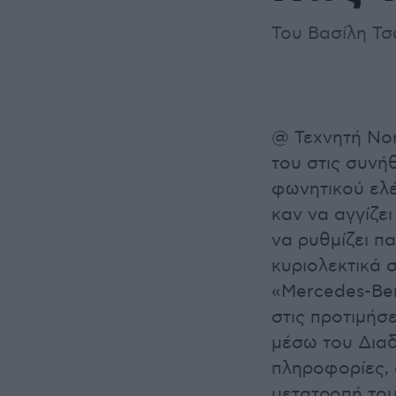
Του Βασίλη Τσ
@ Τεχνητή Νοη
του στις συνή
φωνητικού ελέ
καν να αγγίζε
να ρυθμίζει π
κυριολεκτικά
«Mercedes-Ben
στις προτιμήσ
μέσω του Διαδ
πληροφορίες, 
μετατροπή του