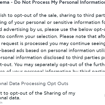
hema -
Do Not Process My Personal Informatio
ish to opt-out of the sale, sharing to third part
ing of your personal or sensitive information f
d advertising by us, please use the below opt-
 to confirm your selection. Please note that aft
 request is processed you may continue seein
t-based ads based on personal information util
rsonal information disclosed to third parties p
t-out. You may separately opt-out of the furth
ure of your personal information by third parti
νέο σύμπαν λύσεων έρχονται στη ζωή μας μαζ
s list of downstream participants. This informa
onal Data Processing Opt Outs
A-Class.
Ενα μοντέλο που κάνει τη δική του ει
o be disclosed by us to third parties on the
IAB
ην εμπειρία της οδήγησης, ανεβάζοντας τον 
stream Participants
that may further disclose i
t to opt-out of the Sharing of my
ί να κάνει ένα σημερινό αυτοκίνητο για τον οδ
nal data.
ird parties.
In