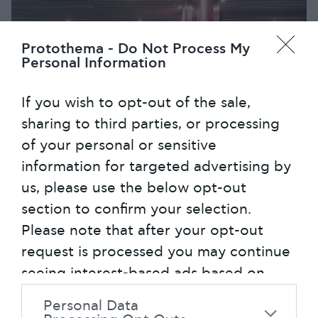
Protothema -
Do Not Process My
Personal Information
If you wish to opt-out of the sale,
sharing to third parties, or processing
of your personal or sensitive
information for targeted advertising by
us, please use the below opt-out
section to confirm your selection.
Αμέσως μετά σειρά έχει το check in. Σε
Please note that after your opt-out
SKY express
αυτό το στάδιο η
μας
request is processed you may continue
λύνει τα χέρια αφού μπορούμε να
seeing interest-based ads based on
εκδώσουμε το boarding pass
personal information utilized by us or
διαδικτυακά 48 ώρες πριν την
Personal Data
personal information disclosed to third
αναχώρηση, γλιτώνοντας χρόνο.