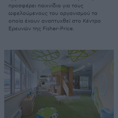
προσφέρει παιχνίδια για τους
ωφελούμενους του οργανισμού τα
οποία έχουν αναπτυχθεί στο Κέντρο
Ερευνών της Fisher-Price.