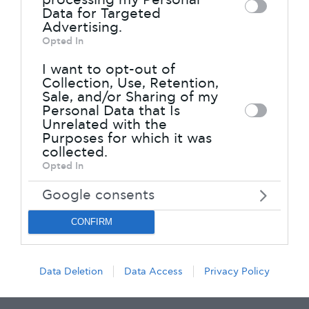
Data for Targeted
τροχούς που θα του δώσουν κίνηση.
further disclose it to other third parties.
Advertising.
Αλλωστε, το παιχνίδι στο τέλος
Opted In
Please note that this website/app uses
καλείται να παίξει έναν καίριο ρόλο
one or more Google services and may
I want to opt-out of
στην ανάπτυξη των δεξιοτήτων του
Collection, Use, Retention,
gather and store information including
παιδιού.
Sale, and/or Sharing of my
but not limited to your visit or usage
Personal Data that Is
Unrelated with the
Με τα κατάλληλα παιχνίδια, τα παιδιά :
behaviour. You may click to grant or
Purposes for which it was
• Μαθαίνουν να διδάσκονται
deny consent to Google and its third-
collected.
• Αναπτύσσονται γλωσσικά
Opted In
party tags to use your data for below
• Αναπτύσσουν δεξιότητες
specified purposes in below Google
Google consents
• Εκφράζουν επιθυμίες και
consent section.
συναισθήματα
CONFIRM
• Αντιλαμβάνονται τα όρια
• Μαθαίνουν να μοιράζονται
Data Deletion
Data Access
Privacy Policy