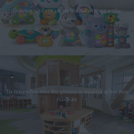
Πώς να παίξετε με τα παιδιά σας σε κάθε
ηλικία
Τα παιχνίδια που θα γίνουν οι πρώτοι φίλοι των
παιδιών