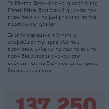
Το Κέντρο Ερευνών είναι η καρδιά της
Fisher-Price. Εκεί ξεκινά η μαγεία του
παιχνιδιού για τα βρέφη και τα παιδιά
προσχολικής ηλικίας.
Σκοπός παραμένει πάντοτε η
αναβάθμιση της εμπειρίας του
παιχνιδιού, αλλά και το πώς τα ίδια τα
παιχνίδια ανταποκρίνονται στις
ανάγκες των παιδιών που με το χρόνο
διαφοροποιούνται.