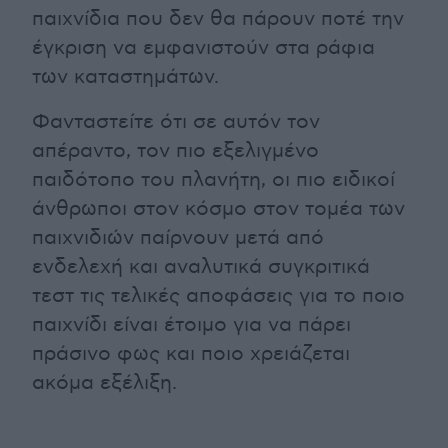
παιχνίδια που δεν θα πάρουν ποτέ την
έγκριση να εμφανιστούν στα ράφια
των καταστημάτων.
Φανταστείτε ότι σε αυτόν τον
απέραντο, τον πιο εξελιγμένο
παιδότοπο του πλανήτη, οι πιο ειδικοί
άνθρωποι στον κόσμο στον τομέα των
παιχνιδιών παίρνουν μετά από
ενδελεχή και αναλυτικά συγκριτικά
τεστ τις τελικές αποφάσεις για το ποιο
παιχνίδι είναι έτοιμο για να πάρει
πράσινο φως και ποιο χρειάζεται
ακόμα εξέλιξη.