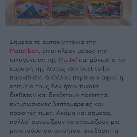
Σήμερα τα αυτοκινητάκια της
Matchbox
, είναι πλέον μέρος της
οικογένειας της
Mattel
και μόνιμα στην
κορυφή της λίστας των best seller
παιχνιδιών. Καθόλου περίεργο αφού η
επιτυχία τους δεν ήταν τυχαία:
διέθεταν και διαθέτουν ποιότητα,
εντυπωσιακές λεπτομέρειες και
προσιτές τιμές. Ακόμη και σήμερα,
πολλοί συνεχίζουν να ονομάζουν μια
μινιατούρα αυτοκινήτου, ανεξάρτητα