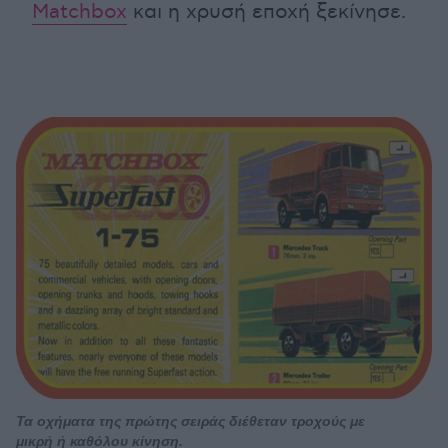
Matchbox
και η χρυσή εποχή ξεκίνησε.
Τα οχήματα της πρώτης σειράς διέθεταν τροχούς με
μικρή ή καθόλου κίνηση.