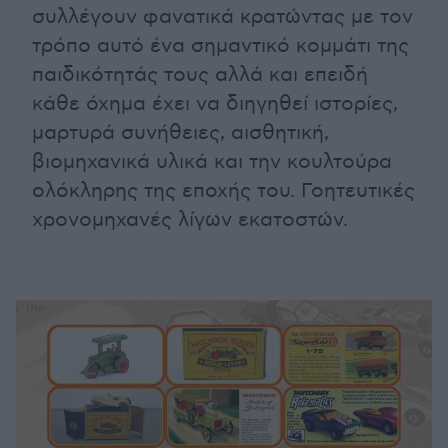
συλλέγουν φανατικά κρατώντας με τον
τρόπο αυτό ένα σημαντικό κομμάτι της
παιδικότητάς τους αλλά και επειδή
κάθε όχημα έχει να διηγηθεί ιστορίες,
μαρτυρά συνήθειες, αισθητική,
βιομηχανικά υλικά και την κουλτούρα
ολόκληρης της εποχής του. Γοητευτικές
χρονομηχανές λίγων εκατοστών.