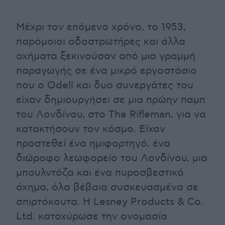
Μέχρι τον επόμενο χρόνο, το 1953,
παρόμοιοι οδοστρωτήρες και άλλα
οχήματα ξεκινούσαν από μια γραμμή
παραγωγής σε ένα μικρό εργοστάσιο
που ο Odell και δυο συνεργάτες του
είχαν δημιουργήσει σε μια πρώην παμπ
του Λονδίνου, στο The Rifleman, για να
κατακτήσουν τον κόσμο. Είχαν
προστεθεί ένα ημιφορτηγό, ένα
διώροφο λεωφορείο του Λονδίνου, μια
μπουλντόζα και ένα πυροσβεστικό
όχημα, όλα βέβαια συσκευασμένα σε
σπιρτόκουτα. Η Lesney Products & Co.
Ltd. κατοχύρωσε την ονομασία