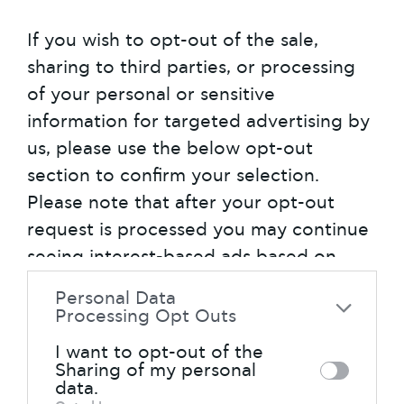
κ.λπ., με ένα από τα κορυφαία Xperia
If you wish to opt-out of the sale,
ΧΖ2 της Sony μπορείς να σερφάρεις
sharing to third parties, or processing
στα social media για σχόλια γύρω από
of your personal or sensitive
τον τάδε και τον δείνα ποδοσφαιριστή
information for targeted advertising by
και να μοιράζεσαι ατάκες με την παρέα
us, please use the below opt-out
σου σε πραγματικό χρόνο. Ή ακόμη και
section to confirm your selection.
να κρυφοβλέπεις το επεισόδιο της
Please note that after your opt-out
σειράς που είχες αφήσει στη μέση,
request is processed you may continue
όταν το ματς κάνει κοιλιά, με
seeing interest-based ads based on
αναγνωριστικές πάσες στον χώρο του
personal information utilized by us or
κέντρου; Το Xperia ΧΖ2 της Sony δίνει
Personal Data
personal information disclosed to third
μια άλλη διάσταση σε όλο αυτό το
Processing Opt Outs
μίξερ των εικόνων και των θεαμάτων,
parties prior to your opt-out. You may
I want to opt-out of the
απλώς και μόνο διότι μπορεί. Με τη
separately opt-out of the further
Sharing of my personal
data.
δύναμη του επεξεργαστή του, με τις
disclosure of your personal information