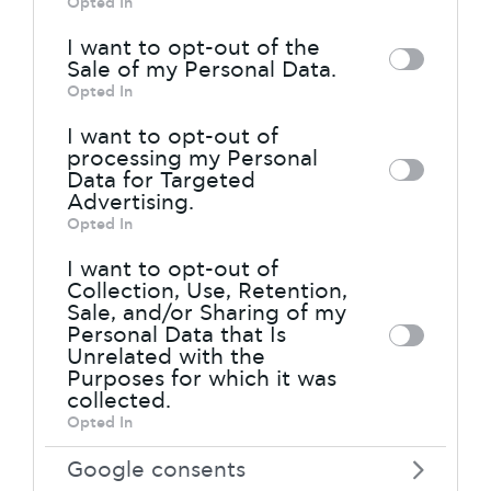
Opted In
εκπληκτικές δυνατότητες της οθόνης
by third parties on the IAB’s list of
και της προβολής βίντεο, με τον
I want to opt-out of the
downstream participants. This
Sale of my Personal Data.
απίθανα ρεαλιστικό ήχο και με πολλά
information may also be disclosed by us
Opted In
άλλα χαρακτηριστικά που δεν θα βρεις
to third parties on the
IAB’s List of
I want to opt-out of
σε κανένα άλλο smartphone σήμερα.
Downstream Participants
that may
processing my Personal
Για να ξεκινήσουμε από κάπου την
Data for Targeted
further disclose it to other third parties.
Advertising.
απαρίθμηση των προσόντων του, το
Opted In
Please note that this website/app uses
Xperia ΧΖ2
της Sony διαθέτει μια
one or more Google services and may
οθόνη μεγάλων διαστάσεων, 5,7 ιντσών
I want to opt-out of
Collection, Use, Retention,
gather and store information including
HDR Full HD+, με αναλογίες εικόνας
Sale, and/or Sharing of my
but not limited to your visit or usage
18:9, με κοντράστ και πιστότητα
Personal Data that Is
Unrelated with the
behaviour. You may click to grant or
χρωμάτων που δεν έχει καμία διαφορά
Purposes for which it was
deny consent to Google and its third-
από τις BRAVIA, τις σχεδόν θρυλικές
collected.
Opted In
για την ποιότητά τους τηλεοράσεις της
party tags to use your data for below
Sony. Επιπλέον, με τα καινούρια Xperia
specified purposes in below Google
Google consents