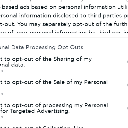
t-based ads based on personal information util
rsonal information disclosed to third parties p
t-out. You may separately opt-out of the furth
ure of your personal information by third parti
s list of downstream participants. This informa
onal Data Processing Opt Outs
o be disclosed by us to third parties on the
IAB
stream Participants
that may further disclose i
t to opt-out of the Sharing of my
nal data.
ird parties.
In
note that this website/app uses one or more 
t to opt-out of the Sale of my Personal
s and may gather and store information includ
In
ted to your visit or usage behaviour. You may c
r deny consent to Google and its third-party t
t to opt-out of processing my Personal
for Targeted Advertising.
ως, είναι και οι άνθρωποί της. Είναι ο ψυχισμό
r data for below specified purposes in below 
In
 που ξεδιπλώνεται και κληρονομείται από γεν
 section.