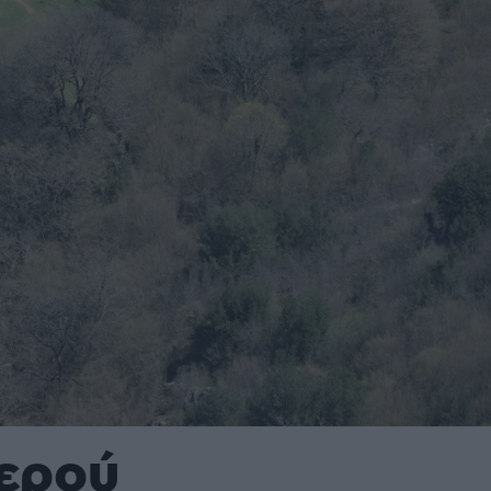
νερού