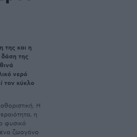
 της και η
 δάση της
θινά
λικό νερό
ί τον κύκλο
αθοριστική. Η
τεραιότητα, η
Το φυσικό
ί ένα ζωογόνο