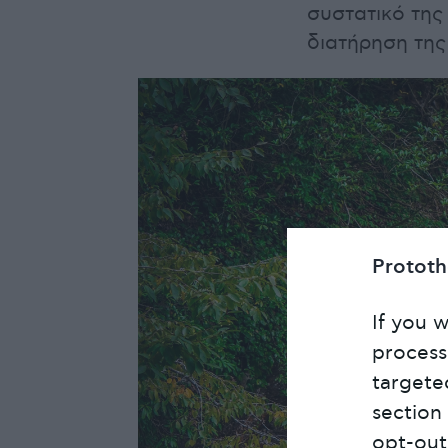
συστατικό της
διατήρηση της
Protot
If you w
process
targete
section
opt-out