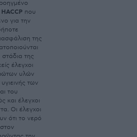
προηγμένο
HACCP
υ
που
ένο για την
δήποτε
διασφάλιση της
ατοποιούνται
α στάδια της
είς έλεγχοι
πρώτων υλών
 υγιεινής των
αι του
ς και έλεγχοι
τα. Οι έλεγχοι
υν ότι το νερό
 στον
ηρώντας την