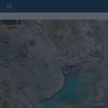
Additionally, paste this code immediately afte
Μετάβαση
στο
περιεχόμενο