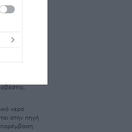
σοφία της
με τη φύση.
ή της
 κοινότητα που
άνιου τόπου.
είται
και
ασβέστιο,
ικό νερό
ται στην πηγή
 παρέμβαση