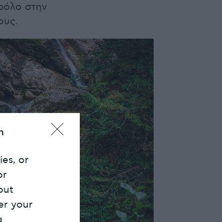
 ρόλο στην
ους.
n
ies, or
or
out
er your
g