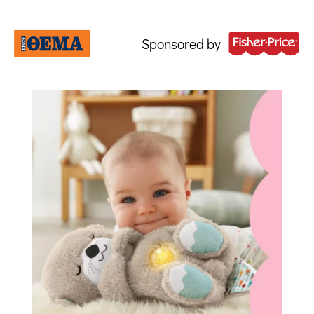
Sponsored by