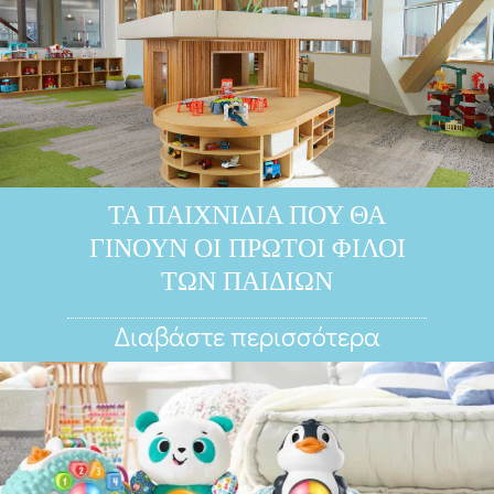
ΤΑ ΠΑΙΧΝΙΔΙΑ ΠΟΥ ΘΑ
ΓΙΝΟΥΝ ΟΙ ΠΡΩΤΟΙ ΦΙΛΟΙ
ΤΩΝ ΠΑΙΔΙΩΝ
Διαβάστε περισσότερα