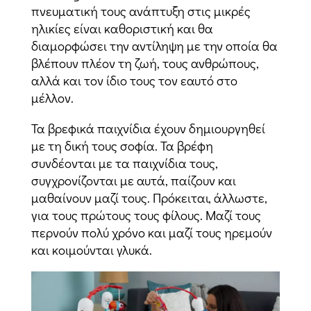
πνευματική τους ανάπτυξη στις μικρές
ηλικίες είναι καθοριστική και θα
διαμορφώσει την αντίληψη με την οποία θα
βλέπουν πλέον τη ζωή, τους ανθρώπους,
αλλά και τον ίδιο τους τον εαυτό στο
μέλλον.
Τα βρεφικά παιχνίδια έχουν δημιουργηθεί
με τη δική τους σοφία. Τα βρέφη
συνδέονται με τα παιχνίδια τους,
συγχρονίζονται με αυτά, παίζουν και
μαθαίνουν μαζί τους. Πρόκειται, άλλωστε,
για τους πρώτους τους φίλους. Μαζί τους
περνούν πολύ χρόνο και μαζί τους ηρεμούν
και κοιμούνται γλυκά.