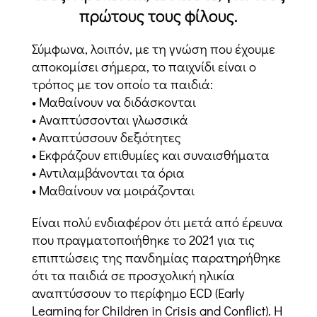
πρώτους τους φίλους.
Σύμφωνα, λοιπόν, με τη γνώση που έχουμε
αποκομίσει σήμερα, το παιχνίδι είναι ο
τρόπος με τον οποίο τα παιδιά:
• Μαθαίνουν να διδάσκονται
• Αναπτύσσονται γλωσσικά
• Αναπτύσσουν δεξιότητες
• Εκφράζουν επιθυμίες και συναισθήματα
• Αντιλαμβάνονται τα όρια
• Μαθαίνουν να μοιράζονται
Είναι πολύ ενδιαφέρον ότι μετά από έρευνα
που πραγματοποιήθηκε το 2021 για τις
επιπτώσεις της πανδημίας παρατηρήθηκε
ότι τα παιδιά σε προσχολική ηλικία
αναπτύσσουν το περίφημο ECD (Early
Learning for Children in Crisis and Conflict). Η