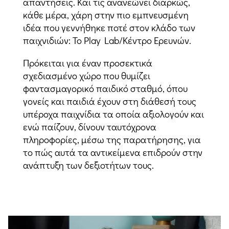
απαντήσεις. Και τις ανανεώνει διαρκώς,
κάθε μέρα, χάρη στην πιο εμπνευσμένη
ιδέα που γεννήθηκε ποτέ στον κλάδο των
παιχνιδιών: Το Play Lab/Κέντρο Ερευνών.
Πρόκειται για έναν προσεκτικά
σχεδιασμένο χώρο που θυμίζει
φαντασμαγορικό παιδικό σταθμό, όπου
γονείς και παιδιά έχουν στη διάθεσή τους
υπέροχα παιχνίδια τα οποία αξιολογούν και
ενώ παίζουν, δίνουν ταυτόχρονα
πληροφορίες, μέσω της παρατήρησης, για
το πώς αυτά τα αντικείμενα επιδρούν στην
ανάπτυξη των δεξιοτήτων τους.