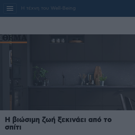
Additionally, paste this code immediately
Η τέχνη του Well-Being
after the opening tag:
Μετάβαση
στο
περιεχόμενο
Η βιώσιμη ζωή ξεκινάει από το
σπίτι