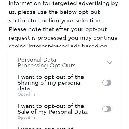
βιώσιμη ζωή
, όπως ίσως θα
information for targeted advertising by
μπορούσαμε να μεταφράσουμε το
us, please use the below opt-out
healty living
αφορά όμως και στην
section to confirm your selection.
υγεία και την ευημερία μας. Η ποιότητα
Please note that after your opt-out
του αέρα, η κατάλληλη σωματική
request is processed you may continue
άσκηση, ο καλός ύπνος είναι μερικοί
seeing interest-based ads based on
από τους κρίσιμους παράγοντες για τη
personal information utilized by us or
Personal Data
φροντίδα του εαυτού μας και η ΙΚΕΑ
personal information disclosed to third
Processing Opt Outs
έχει προτάσεις για όλα αυτά.
parties prior to your opt-out. You may
I want to opt-out of the
separately opt-out of the further
Sharing of my personal
data.
disclosure of your personal information
Opted In
by third parties on the IAB’s list of
I want to opt-out of the
downstream participants. This
Sale of my Personal Data.
information may also be disclosed by us
Opted In
to third parties on the
IAB’s List of