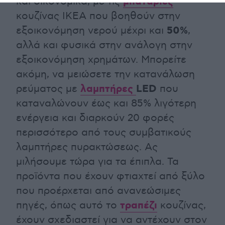
μπαταρίες
και οικονομικά, με τις
κουζίνας ΙΚΕΑ που βοηθούν στην
50%
εξοικονόμηση νερού μέχρι και
,
αλλά και φυσικά στην ανάλογη στην
εξοικονόμηση χρημάτων. Μπορείτε
ακόμη, να μειώσετε την κατανάλωση
λαμπτήρες
LED
ρεύματος με
που
καταναλώνουν έως και 85% λιγότερη
ενέργεια και διαρκούν 20 φορές
περισσότερο από τους συμβατικούς
λαμπτήρες πυρακτώσεως. Ας
μιλήσουμε τώρα για τα έπιπλα. Τα
προϊόντα που έχουν φτιαχτεί από ξύλο
που προέρχεται από ανανεώσιμες
τραπέζι
πηγές, όπως αυτό το
κουζίνας,
έχουν σχεδιαστεί για να αντέχουν στον