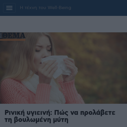
Additionally, paste this code immediately
Η τέχνη του Well-Being
after the opening tag:
Μετάβαση
στο
περιεχόμενο
Ρινική υγιεινή: Πώς να προλάβετε
τη βουλωμένη μύτη