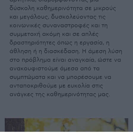
δύσκολη καθημερινότητα σε μικρούς
και μεγάλους, δυσκολεύοντας τις
κοινωνικές συναναστροφές και τη
συμμετοχή ακόμη και σε απλές
δραστηριότητες όπως η εργασία, η
άθληση ή η διασκέδαση. Η άμεση λύση
στο πρόβλημα είναι αναγκαία, ώστε να
ανακουφιστούμε άμεσα από τα
συμπτώματα και να μπορέσουμε να
ανταποκριθούμε με ευκολία στις
ανάγκες της καθημερινότητας μας.