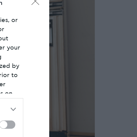
n
ies, or
or
out
er your
g
ized by
rior to
er
es on
tion
’s List
t to