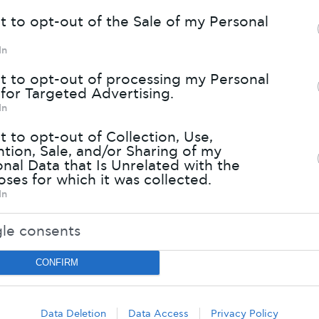
note that this website/app uses one or more 
t to opt-out of the Sale of my Personal
s and may gather and store information includ
In
ted to your visit or usage behaviour. You may c
r deny consent to Google and its third-party t
t to opt-out of processing my Personal
for Targeted Advertising.
r data for below specified purposes in below 
In
 section.
t to opt-out of Collection, Use,
tion, Sale, and/or Sharing of my
ΣΚΟ ΑΕΡΑ ΓΙΑ ΧΑΡΟΥΜ
nal Data that Is Unrelated with the
ses for which it was collected.
Η
In
le consents
άντα σε τάξη.
Είναι ο καιρός που βγάζουμε τα
CONFIRM
τα χειμωνιάτικα, και ασχολούμαστε με την βε
ουμε, όπου είναι αναγκαίο, τους κατάλληλου
Data Deletion
Data Access
Privacy Policy