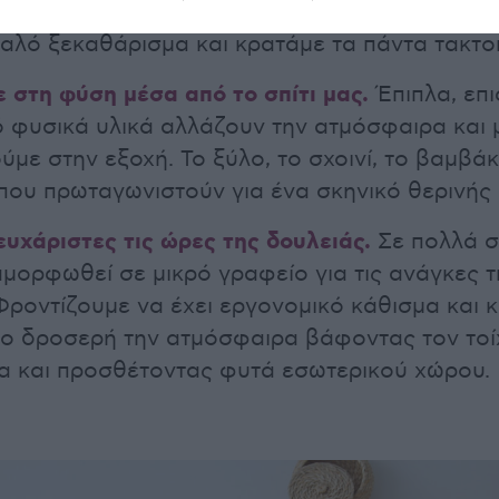
ς χώρους (ντουλάπες, συρτάρια, και μεγάλα κ
αλό ξεκαθάρισμα και κρατάμε τα πάντα τακτο
 στη φύση μέσα από το σπίτι μας.
Έπιπλα, επι
φυσικά υλικά αλλάζουν την ατμόσφαιρα και μ
ύμε στην εξοχή. Το ξύλο, το σχοινί, το βαμβάκι
ά που πρωταγωνιστούν για ένα σκηνικό θερινής
ευχάριστες τις ώρες της δουλειάς.
Σε πολλά σ
αμορφωθεί σε μικρό γραφείο για τις ανάγκες τ
Φροντίζουμε να έχει εργονομικό κάθισμα και 
ιο δροσερή την ατμόσφαιρα βάφοντας τον τοί
α και προσθέτοντας φυτά εσωτερικού χώρου.