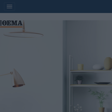
Additionally, paste this code immediately afte
Μετάβαση
στο
περιεχόμενο