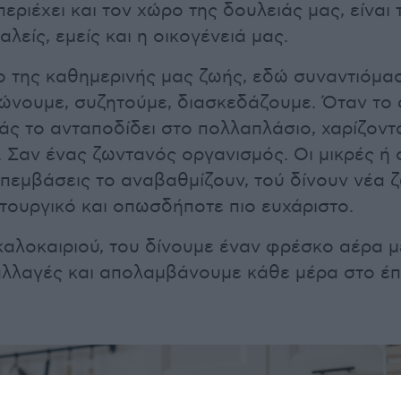
περιέχει και τον χώρο της δουλειάς μας, είναι
είς, εμείς και η οικογένειά μας.
ρο της καθημερινής μας ζωής, εδώ συναντιόμα
ώνουμε, συζητούμε, διασκεδάζουμε. Όταν το
άς το ανταποδίδει στο πολλαπλάσιο, χαρίζοντ
. Σαν ένας ζωντανός οργανισμός. Οι μικρές ή 
πεμβάσεις το αναβαθμίζουν, τού δίνουν νέα ζ
ιτουργικό και οπωσδήποτε πιο ευχάριστο.
καλοκαιριού, του δίνουμε έναν φρέσκο αέρα με
αλλαγές και απολαμβάνουμε κάθε μέρα στο έπ