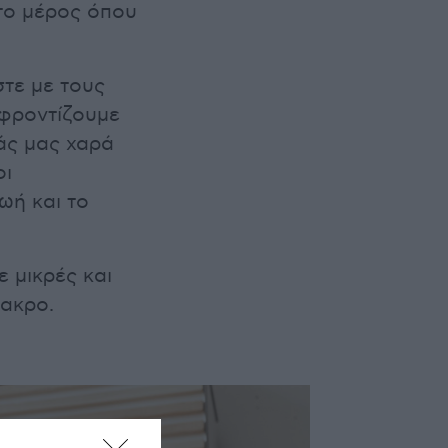
 το μέρος όπου
στε με τους
 φροντίζουμε
άς μας χαρά
οι
ωή και το
 μικρές και
ακρο.