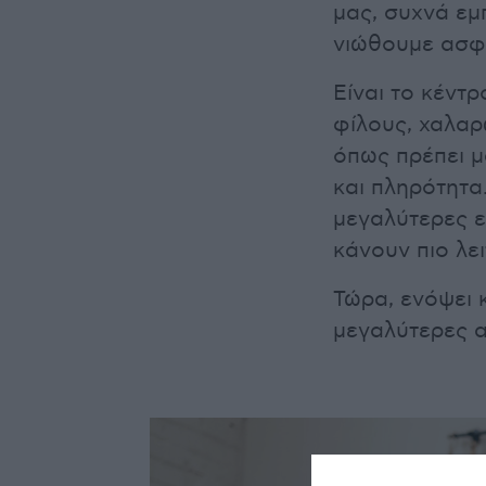
μας, συχνά εμ
νιώθουμε ασφαλ
Είναι το κέντ
φίλους, χαλαρ
όπως πρέπει μ
και πληρότητα
μεγαλύτερες ε
κάνουν πιο λε
Τώρα, ενόψει 
μεγαλύτερες 