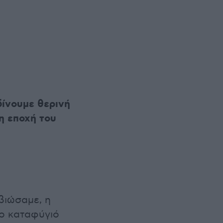
δίνουμε θερινή
η εποχή του
 βιώσαμε, η
το καταφύγιό