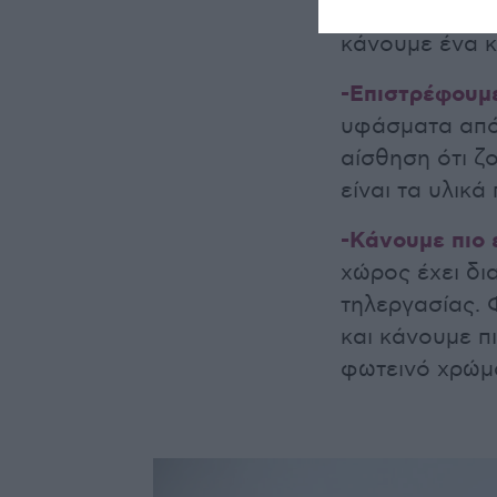
αποθηκευτικού
κάνουμε ένα κ
-Επιστρέφουμε
υφάσματα από 
αίσθηση ότι ζο
είναι τα υλικ
-Κάνουμε πιο 
χώρος έχει δι
τηλεργασίας. 
και κάνουμε π
φωτεινό χρώμ