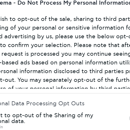
hema -
Do Not Process My Personal Informatio
ish to opt-out of the sale, sharing to third part
ing of your personal or sensitive information f
d advertising by us, please use the below opt-
 to confirm your selection. Please note that aft
 request is processed you may continue seein
t-based ads based on personal information util
rsonal information disclosed to third parties p
t-out. You may separately opt-out of the furth
ure of your personal information by third parti
s list of downstream participants. This informa
onal Data Processing Opt Outs
o be disclosed by us to third parties on the
IAB
stream Participants
that may further disclose i
t to opt-out of the Sharing of my
nal data.
ird parties.
In