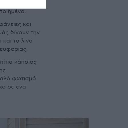
ουτιά),
ποιημένα.
φάνειες και
άς δίνουν την
 και το λινό
 ευφορίας.
πίτια κάποιος
ης
καλό φωτισμό
χο σε ένα