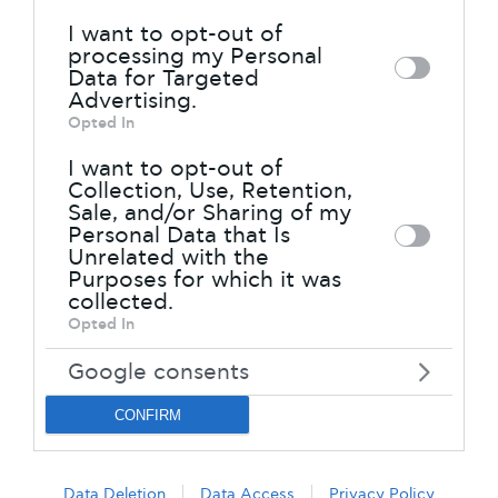
to third parties on the
IAB’s List of
το σώμα.
I want to opt-out of
Downstream Participants
that may
processing my Personal
Data for Targeted
further disclose it to other third parties.
Advertising.
Opted In
Please note that this website/app uses
one or more Google services and may
I want to opt-out of
Collection, Use, Retention,
gather and store information including
Sale, and/or Sharing of my
but not limited to your visit or usage
Personal Data that Is
Unrelated with the
behaviour. You may click to grant or
Purposes for which it was
deny consent to Google and its third-
collected.
Opted In
party tags to use your data for below
specified purposes in below Google
Google consents
consent section.
CONFIRM
Data Deletion
Data Access
Privacy Policy