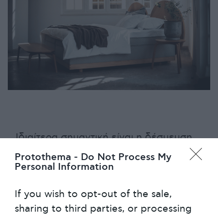
Ιδιαίτερα σημαντική είναι η δέσμευση
της εταιρείας να κατασκευάζει τα
Protothema -
Do Not Process My
προϊόντα της βασισμένα στην αρχή της
Personal Information
ορθοσωματικής.
If you wish to opt-out of the sale,
Η αρχή της ορθοσωματικής στηρίζεται
sharing to third parties, or processing
στην ιδέα ότι το σώμα μας γνωρίζει