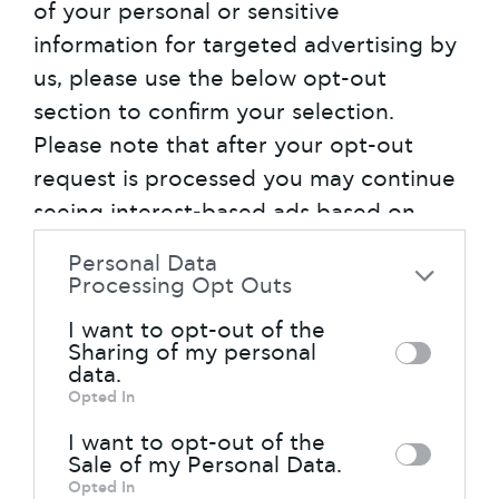
of your personal or sensitive
καλύτερα τι είναι ορθό για αυτό.
information for targeted advertising by
Υπακούοντας στον κανόνα αυτό, η
us, please use the below opt-out
COCO-MAT δημιουργεί ελαστικά
section to confirm your selection.
στρώματα που προσαρμόζονται στις
Please note that after your opt-out
ανάγκες κάθε σωματότυπου.
request is processed you may continue
Έτσι, αντί το σώμα να υποχρεώνεται να
seeing interest-based ads based on
υποκύψει στους όρους ενός
personal information utilized by us or
Personal Data
στρώματος με ελατήρια, αναπαύεται σε
personal information disclosed to third
Processing Opt Outs
αμέταλλα στρώματα που παραδίδονται
parties prior to your opt-out. You may
I want to opt-out of the
«αμαχητί» στις ανάγκες του
separately opt-out of the further
Sharing of my personal
σώματος. Θα μπορούσαμε να πούμε ότι
data.
disclosure of your personal information
τα στρώματα COCO-MAT «διαβάζουν»
Opted In
by third parties on the IAB’s list of
τέλεια τον κάθε σωματότυπο, ενώ
I want to opt-out of the
downstream participants. This
ταυτόχρονα παρέχουν την απαραίτητη
Sale of my Personal Data.
information may also be disclosed by us
Opted In
και αναπαυτική στήριξη που χρειάζεται