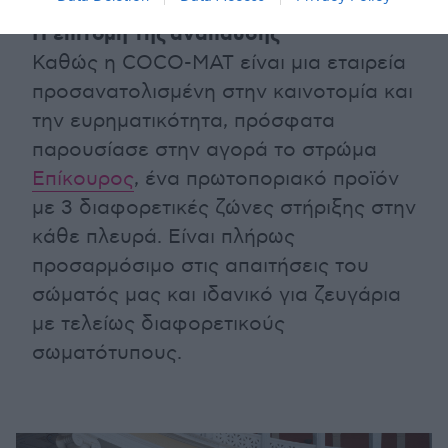
Η επιτομή της ανάπαυσης
Καθώς η COCO-MAT είναι μια εταιρεία
προσανατολισμένη στην καινοτομία και
την ευρηματικότητα, πρόσφατα
παρουσίασε στην αγορά το στρώμα
Επίκουρος
, ένα πρωτοποριακό προϊόν
με 3 διαφορετικές ζώνες στήριξης στην
κάθε πλευρά. Είναι πλήρως
προσαρμόσιμο στις απαιτήσεις του
σώματός μας και ιδανικό για ζευγάρια
με τελείως διαφορετικούς
σωματότυπους.