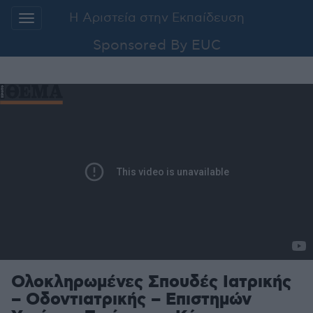
Additionally, paste this code immediately
Η Αριστεία στην Εκπαίδευση
after the opening tag:
Sponsored By EUC
Μετάβαση
στο
περιεχόμενο
Ολοκληρωμένες Σπουδές Ιατρικής
– Οδοντιατρικής – Επιστημών