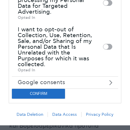
processing my Personal
Data for Targeted
further disclose it to other third parties.
Advertising.
Opted In
Please note that this website/app uses
one or more Google services and may
I want to opt-out of
Collection, Use, Retention,
gather and store information including
Sale, and/or Sharing of my
but not limited to your visit or usage
Personal Data that Is
Unrelated with the
behaviour. You may click to grant or
Purposes for which it was
deny consent to Google and its third-
collected.
Opted In
party tags to use your data for below
specified purposes in below Google
Google consents
Τμήμα Οδοντιατρικής
consent section.
Το
Ευρωπαϊκό Πανεπιστήμιο Κύπρου
CONFIRM
προσφέρει το μοναδικό πτυχίο
Οδοντιατρικής
στην Κύπρο, είναι
Data Deletion
Data Access
Privacy Policy
βασισμένο στα υψηλότερα Ευρωπαϊκά
και Βορειοαμερικανικά πρότυπα