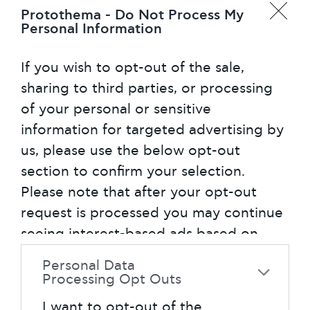
ΕΓΓΥΗΜΕΝΕΣ ΕΠΙΛΟΓΕΣ
Protothema -
Do Not Process My
Personal Information
Η ελληνική εταιρία Διεθνής Αθλητική
If you wish to opt-out of the sale,
ΕΠΕ γνωρίζει πολύ καλά την αθλητική
sharing to third parties, or processing
ένδυση και επενδύει σε εταιρείες που
of your personal or sensitive
πληρούν τα υψηλά κριτήρια τα οποία
information for targeted advertising by
έχει θέσει. Δραστηριοποιείται τα
us, please use the below opt-out
τελευταία 41 χρόνια στο εμπόριο
section to confirm your selection.
αθλητικών ειδών και παρέχει
Please note that after your opt-out
εξαιρετικά προϊόντα σε προσιτές τιμές,
request is processed you may continue
για αυτό και γρήγορα ταυτίστηκε στη
συνείδηση του κοινού ως η κορυφαία
seeing interest-based ads based on
εμπορική αλυσίδα αθλητικών ειδών.
personal information utilized by us or
Personal Data
personal information disclosed to third
Processing Opt Outs
parties prior to your opt-out. You may
I want to opt-out of the