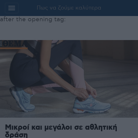
Πως να ζούμε καλύτερα
Additionally, paste this code immediately
after the opening tag:
Μετάβαση
στο
περιεχόμενο
Μικροί και μεγάλοι σε αθλητική
δράση