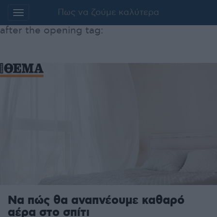
Πως να ζούμε καλύτερα
Additionally, paste this code immediately
after the opening tag:
Μετάβαση
στο
περιεχόμενο
Να πώς θα αναπνέουμε καθαρό
αέρα στο σπίτι